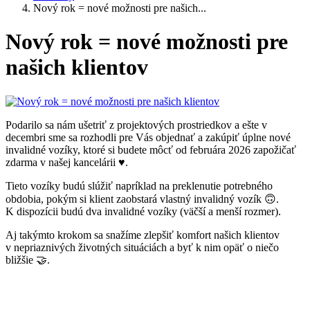
Nový rok = nové možnosti pre našich...
Nový rok = nové možnosti pre
našich klientov
Podarilo sa nám ušetriť z projektových prostriedkov a ešte v
decembri sme sa rozhodli pre Vás objednať a zakúpiť úplne nové
invalidné vozíky, ktoré si budete môcť od februára 2026 zapožičať
zdarma v našej kancelárii ♥.
Tieto vozíky budú slúžiť napríklad na preklenutie potrebného
obdobia, pokým si klient zaobstará vlastný invalidný vozík 🙃.
K dispozícii budú dva invalidné vozíky (väčší a menší rozmer).
Aj takýmto krokom sa snažíme zlepšiť komfort našich klientov
v nepriaznivých životných situáciách a byť k nim opäť o niečo
bližšie 🤝.