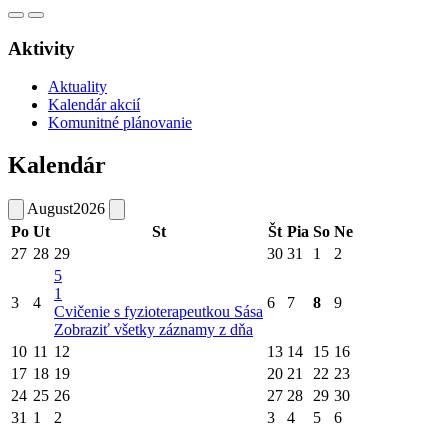
Aktivity
Aktuality
Kalendár akcií
Komunitné plánovanie
Kalendár
August
2026
Po
Ut
St
Št
Pia
So
Ne
27
28
29
30
31
1
2
5
1
3
4
6
7
8
9
Cvičenie s fyzioterapeutkou Sása
Zobraziť všetky záznamy z dňa
10
11
12
13
14
15
16
17
18
19
20
21
22
23
24
25
26
27
28
29
30
31
1
2
3
4
5
6