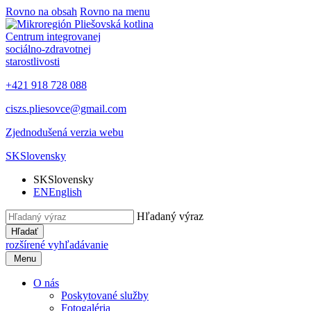
Rovno na obsah
Rovno na menu
Centrum integrovanej
sociálno-zdravotnej
starostlivosti
+421 918 728 088
ciszs.pliesovce@gmail.com
Zjednodušená verzia webu
SK
Slovensky
SK
Slovensky
EN
English
Hľadaný výraz
Hľadať
rozšírené vyhľadávanie
Menu
O nás
Poskytované služby
Fotogaléria