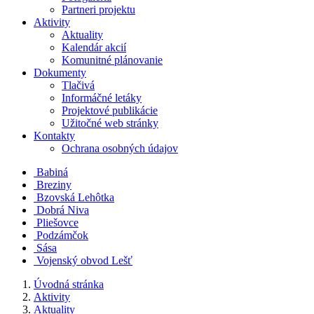
Partneri projektu
Aktivity
Aktuality
Kalendár akcií
Komunitné plánovanie
Dokumenty
Tlačivá
Informáčné letáky
Projektové publikácie
Užitočné web stránky
Kontakty
Ochrana osobných údajov
Babiná
Breziny
Bzovská Lehôtka
Dobrá Niva
Pliešovce
Podzámčok
Sása
Vojenský obvod Lešť
Úvodná stránka
Aktivity
Aktuality