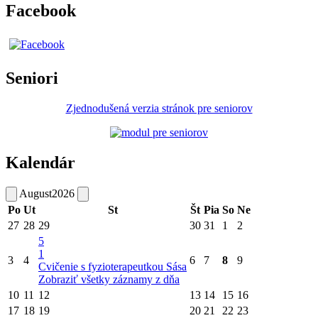
Facebook
Seniori
Zjednodušená verzia stránok pre seniorov
Kalendár
August
2026
Po
Ut
St
Št
Pia
So
Ne
27
28
29
30
31
1
2
5
1
3
4
6
7
8
9
Cvičenie s fyzioterapeutkou Sása
Zobraziť všetky záznamy z dňa
10
11
12
13
14
15
16
17
18
19
20
21
22
23